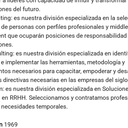
a líderes con capacidad de influir y transformar
ones del futuro.
ting
: es nuestra división especializada en la sel
 de personas con perfiles profesionales y middle
 que ocuparán posiciones de responsabilidad 
ones.
lting
: es nuestra división especializada en identif
r e implementar las herramientas, metodología y
tos necesarios para capacitar, empoderar y desar
s directivas necesarias en las empresas del siglo
m
: es nuestra división especializada en Solucion
 en RRHH. Seleccionamos y contratamos profes
r necesidades temporales.
en
1969