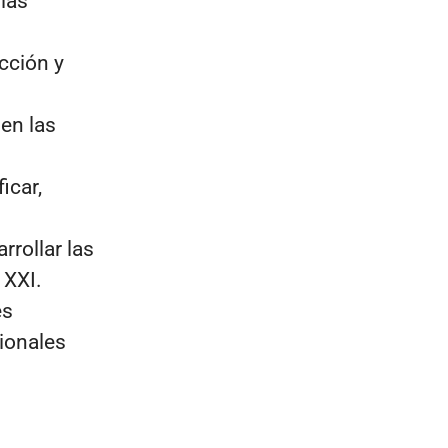
 las
ección y
en las
icar,
rollar las
 XXI.
es
ionales