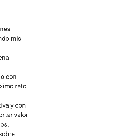
ones
ando mis
uena
do con
ximo reto
iva y con
rtar valor
vos.
sobre