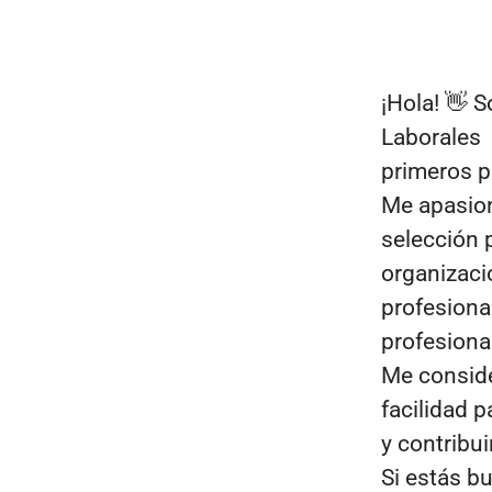
¡Hola! 👋 
Laborales 
primeros 
Me apasion
selección 
organizaci
profesiona
profesional
Me conside
facilidad p
y contribui
Si estás b