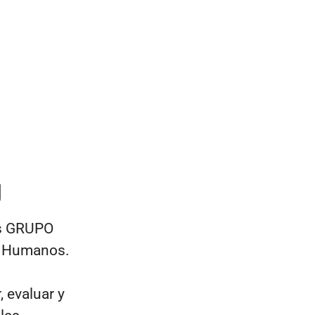
g
s
GRUPO
os Humanos.
, evaluar y